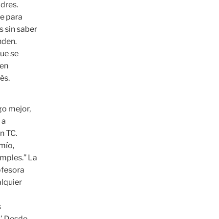
adres.
te para
s sin saber
nden.
que se
 en
és.
go mejor,
 a
n TC.
mío,
imples.” La
ofesora
alquier
s
.’ Desde