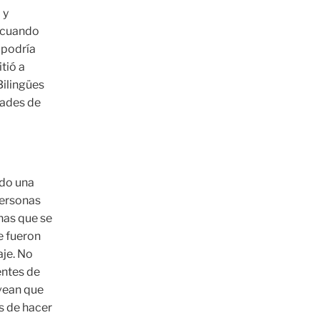
 y
e cuando
 podría
tió a
Bilingües
dades de
ado una
personas
nas que se
e fueron
aje. No
entes de
 vean que
s de hacer