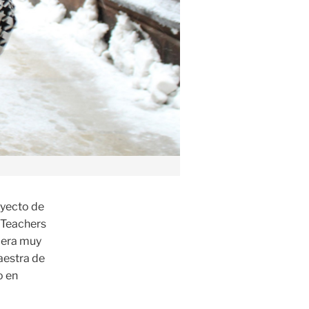
ayecto de
 Teachers
 era muy
aestra de
o en