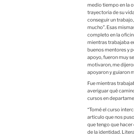
medio tiempo en la o
trayectoria de su vid
conseguir un trabajo
mucho”. Esas mismas
completo en la oficin
mientras trabajaba en
buenos mentores y p
apoyo, fueron muy se
motivaron, me dijeron
apoyaron y guiaron 
Fue mientras trabaja
averiguar qué camino
cursos en departamen
“Tomé el curso interc
articulo que nos puso 
que tengo que hacer c
de la identidad. Lite