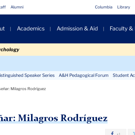
taff
Alumni
Columbia
Library
ut
Academics
Admission & Aid
Faculty &
ion
ychology
Secondary
Navigation
stinguished Speaker Series
A&H Pedagogical Forum
Student Act
Main
señar: Milagros Rodríguez
ñar: Milagros Rodríguez
+1