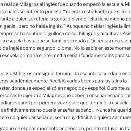
n real de Milagros al inglés fue cuando empezó la escuela. M
los cuales se enfrentó por eso, “Yo era la estudiante que siemp
iante a quien se refería la gente diciendo, ‘ella tiene mucho po
n genial, pero no habla inglés.’” Aunque no hablar inglés la limi
empre se ha sentido orgullosa de ser bilingüe y bicultural. Asis
 la escuela hasta que su familia se mudó a Queens, a una esc
o de inglés como segundo idioma. No lo sabía en este momen
la escuela primaria e intermedia serían fundamentales para su
uerzo, Milagros consiguió terminar la escuela secundaria en 
eras académicamente. Recibió varias becas para asistir a la
ster, donde se especializó en negocios y español. Durante su
rsonas le dijeron a Milagros que debería enseñar español, p
diar español por primera vez desde que terminó la escuela p
 definitivamente no quería enseñar español. “Nunca he queri
pero no quiero enseñarlo; sería muy difícil. No quiero ser maes
graduó en el peor momento económico, pronto obtuvo un tra