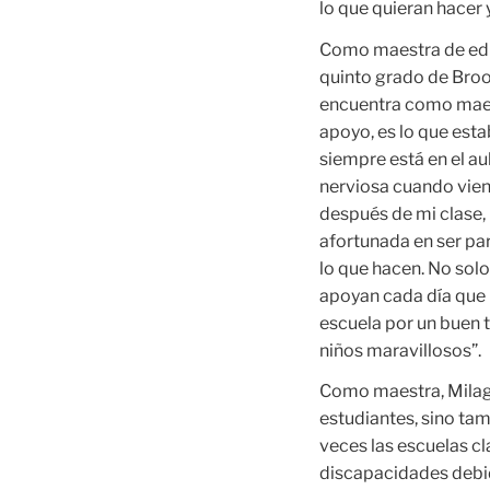
lo que quieran hacer y
Como maestra
de ed
quinto grado de Broo
encuentra como maes
apoyo, es lo que es
siempre está en el a
nerviosa cuando vien
después de mi clase, 
afortunada en ser pa
lo que hacen. No sol
apoyan cada día que 
escuela por un buen 
niños maravillosos”.
Como maestra, Milagr
estudiantes, sino tam
veces las escuelas cl
discapacidades debid