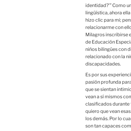
identidad?’” Como un
lingüística, ahora el
hizo clic para mi; pe
relacionarme con ello
Milagros inscribirse 
de Educación Especia
niños bilingües con 
relacionado con la ni
discapacidades.
Es por sus experienc
pasión profunda para
que se sientan intim
vean a sí mismos co
clasificados durante
quiero que vean esas
los demás. Por lo cua
son tan capaces como