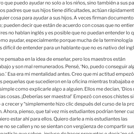
o que puedo ayudar no solo a los niños, sino también a sus p
los padres que sus hijos tiene dificultades, actúan rápidamen
lquier cosa para ayudar a sus hijos. A veces firman documento
o; pueden decir que están de acuerdo con cosas que no entie
es no hablan inglés y es posible que no puedan entender lo 
cómo ayudar, especialmente porque mucha de la terminología
 difícil de entender para un hablante que no es nativo del ingl
 pensaba en la idea de enseñar, pero los maestros están
bajo y son mal remunerados. Pensé, ‘No, puedo conseguir al
eso.’ Esa era mi mentalidad antes. Creo que mi actitud empezó
s pequeñas que sucedieron en la oficina mientras trabajaba e
simple como explicarle algo a alguien. Ellos me decían, ‘Dios 
las cosas. ¡Deberías ser maestra!’ Empezó con esos chistes s
 crecer y “simplemente hizo clic después del curso de la pr
 Ahora, pienso, que tal vez mis estudiantes podrían tener cu
iero estar ahí para ellos. Quiero darle a mis estudiantes las
e no se callen y no se sientan con vergüenza de compartir su
artir lo que saben, incluso de hacer preguntas o decir ‘no sé