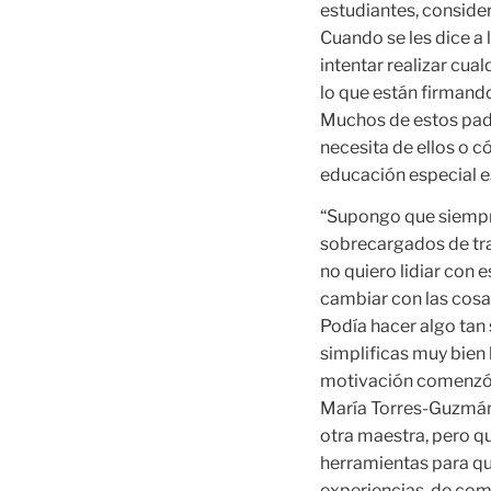
estudiantes, consider
Cuando se les dice a 
intentar realizar cua
lo que están firmand
Muchos de estos padr
necesita de ellos o 
educación especial es
“Supongo que siempre
sobrecargados de tra
no quiero lidiar con 
cambiar con las cosa
Podía hacer algo tan 
simplificas muy bien 
motivación comenzó a
María Torres-Guzmán.
otra maestra, pero qu
herramientas para qu
experiencias, de comp