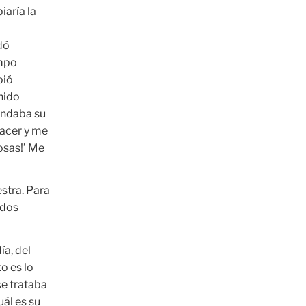
aría la
o
dó
empo
bió
nido
indaba su
hacer y me
osas!’ Me
stra. Para
 dos
ía, del
to es lo
se trataba
uál es su