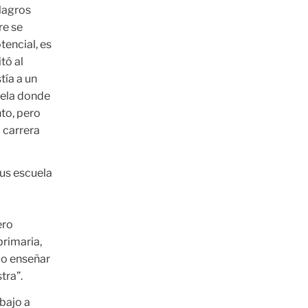
ilagros
re se
tencial, es
tó al
tía a un
uela donde
to, pero
 carrera
sus escuela
ero
rimaria,
do enseñar
tra”.
bajo a