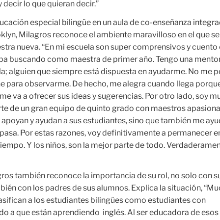
 decir lo que quieran decir.”
ucación especial bilingüe en un aula de co-enseñanza integra
klyn, Milagros reconoce el ambiente maravilloso en el que se
tra nueva. “En mi escuela son super comprensivos y cuento 
taba buscando como maestra de primer año. Tengo una mento
ula; alguien que siempre está dispuesta en ayudarme. No me 
e para observarme. De hecho, me alegra cuando llega porqu
me va a ofrecer sus ideas y sugerencias. Por otro lado, soy m
rte de un gran equipo de quinto grado con maestros apasion
o apoyan y ayudan a sus estudiantes, sino que también me ay
pasa. Por estas razones, voy definitivamente a permanecer e
tiempo. Y los niños, son la mejor parte de todo. Verdaderamen
os también reconoce la importancia de su rol, no solo con s
bién con los padres de sus alumnos. Explica la situación, “M
asifican a los estudiantes bilingües como estudiantes con
o a que están aprendiendo inglés. Al ser educadora de esos