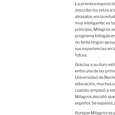
La primera exposició
describe los retos a 
atrasaba, era la estud
muy inteligente; es ta
principio, Milagros si
programa bilingüe en
no tenía ningún apoy
sus experiencias en 
futura.
Gracias a su duro esf
entre una de las prim
Universidad de Roche
educación, muchas pe
cuando empezó a estu
Milagros decidió que
español. Sé español, 
Aunque Milagros se 