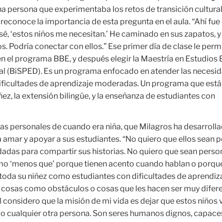
a persona que experimentaba los retos de transición cultural
la reconoce la importancia de esta pregunta en el aula. “Ahí fu
nsé, ‘estos niños me necesitan.’ He caminado en sus zapatos, y
s. Podría conectar con ellos.” Ese primer día de clase le permi
en el programa BBE, y después elegir la Maestría en Estudios 
l (BiSPED). Es un programa enfocado en atender las necesi
dificultades de aprendizaje moderadas. Un programa que está
ñez, la extensión bilingüe, y la enseñanza de estudiantes con
ias personales de cuando era niña, que Milagros ha desarroll
 amar y apoyar a sus estudiantes. “No quiero que ellos sean 
idadas para compartir sus historias. No quiero que sean perso
mo ‘menos que’ porque tienen acento cuando hablan o porqu
 toda su niñez como estudiantes con dificultades de aprendiz
 cosas como obstáculos o cosas que les hacen ser muy difer
l considero que la misión de mi vida es dejar que estos niños
 cualquier otra persona. Son seres humanos dignos, capace