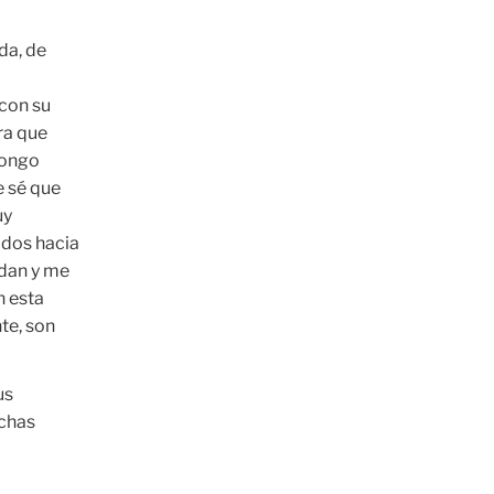
da, de
con su
ra que
pongo
e sé que
uy
ados hacia
udan y me
n esta
te, son
us
uchas