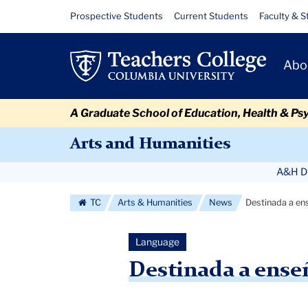
Skip
Skip
Skip
Skip
Skip
Skip
Destinada
Resource
Prospective Students
Current Students
Faculty & S
to
to
to
to
to
to
Links
a
content
primary
search
admissions
secondary
breadcrumb
Primary
navigation
box
quick
navigation
Abo
enseñar:
Navigat
links
Milagros
A Graduate School of Education, Health & Ps
Rodríguez
Arts and Humanities
Secondary
A&H Di
Navigation
TC
Arts & Humanities
News
Destinada a en
More
Language
Destinada a ense