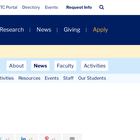
Quick
Search
TC Portal
Directory
Events
Request Info
Links
Bar
 Research
News
Giving
Apply
About
News
Faculty
Activities
ivities
Resources
Events
Staff
Our Students
+1
+1
+1