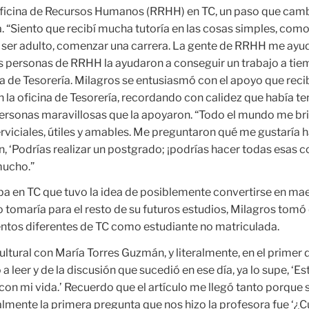
ficina de Recursos Humanos (RRHH) en TC, un paso que cambi
a. “Siento que recibí mucha tutoría en las cosas simples, com
, ser adulto, comenzar una carrera. La gente de RRHH me ayu
 personas de RRHH la ayudaron a conseguir un trabajo a ti
a de Tesorería. Milagros se entusiasmó con el apoyo que reci
 la oficina de Tesorería, recordando con calidez que había te
ersonas maravillosas que la apoyaron. “Todo el mundo me br
rviciales, útiles y amables. Me preguntaron qué me gustaría 
, ‘Podrías realizar un postgrado; ¡podrías hacer todas esas c
mucho.”
ba en TC que tuvo la idea de posiblemente convertirse en mae
 tomaría para el resto de su futuros estudios, Milagros tomó
tos diferentes de TC como estudiante no matriculada.
ultural con María Torres Guzmán, y literalmente, en el primer d
a leer y de la discusión que sucedió en ese día, ya lo supe, ‘Es
on mi vida.’ Recuerdo que el artículo me llegó tanto porque 
ralmente la primera pregunta que nos hizo la profesora fue ‘¿C